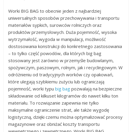
Worki BIG BAG to obecnie jeden z najbardziej
uniwersalnych sposobów przechowywania i transportu
materiałów sypkich, surowców rolniczych oraz
produktów przemysłowych. Duża pojemność, wysoka
wytrzymałość, wygoda w manipulacji, możliwość
dostosowania konstrukcji do konkretnego zastosowania
– to tylko część powodów, dla których big bag
stosowany jest zarówno w przemyśle budowlanym,
spożywczym, paszowym, rolnym, jak i recyclingowym. W
odróżnieniu od tradycyjnych worków czy opakowań,
które ulegają szybkiemu zużyciu lub ograniczają
pojemność, worki typu
big bag
pozwalają na bezpieczne
składowanie od kilkuset kilogramów do nawet kilku ton
materiału. To rozwiązanie zapewnia nie tylko
maksymalne ograniczenie strat, ale także wygodę
logistyczną, dzięki czemu można optymalizować procesy
magazynowe oraz obniżać koszty transportu
wewnętrznego i zewnętrznego. Worki BIG BAG