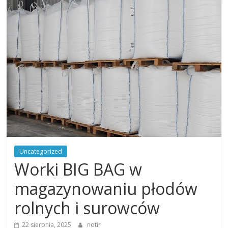
na
wiele
tematów
Uncategorized
Worki BIG BAG w
magazynowaniu płodów
rolnych i surowców
22 sierpnia, 2025
notir