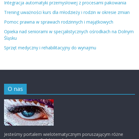
Integracja automatyki przemysłowej z procesami pakowania
Trening uważności kurs dla młodzieży i rodzin w okresie zmian
Pomoc prawna w sprawach rodzinnych i majątkowych
Opieka nad seniorami w specjalistycznych ośrodkach na Dolnym
Śląsku
Sprzęt medyczny i rehabilitacyjny do wynajmu
O nas
Jesteśmy portalem wielotematycznym poruszającym różne