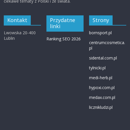
ciekawe tematy z Polski i ze świata.
Kontakt
Przydatne
Strony
linki
Lwowska 20-400
bornsport.pl
Lublin
Ranking SEO 2026
centrumcosmetica.
pl
sidental.com.pl
tylnicki.pl
medi-herb.pl
hypoxi.com.pl
medax.com.pl
licznikludzi.pl