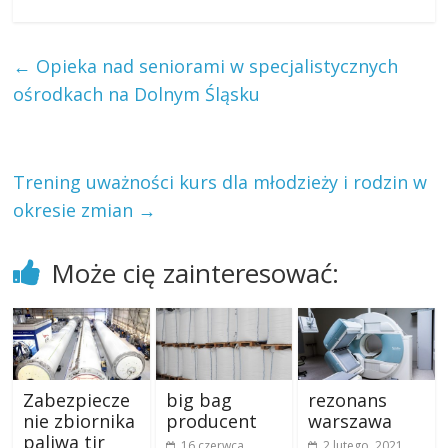
←
Opieka nad seniorami w specjalistycznych
ośrodkach na Dolnym Śląsku
Trening uważności kurs dla młodzieży i rodzin w
okresie zmian
→
Może cię zainteresować:
Zabezpiecze
big bag
rezonans
nie zbiornika
producent
warszawa
paliwa tir
16 czerwca,
2 lutego, 2021