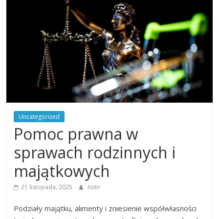
na
wiele
tematów
Uncategorized
Pomoc prawna w
sprawach rodzinnych i
majątkowych
21 listopada, 2025
notir
Podziały majątku, alimenty i zniesienie współwłasności