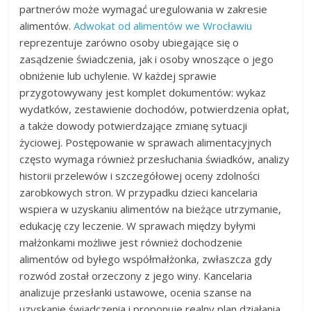
partnerów może wymagać uregulowania w zakresie
alimentów.
Adwokat od alimentów we Wrocławiu
reprezentuje zarówno osoby ubiegające się o
zasądzenie świadczenia, jak i osoby wnoszące o jego
obniżenie lub uchylenie. W każdej sprawie
przygotowywany jest komplet dokumentów: wykaz
wydatków, zestawienie dochodów, potwierdzenia opłat,
a także dowody potwierdzające zmianę sytuacji
życiowej. Postępowanie w sprawach alimentacyjnych
często wymaga również przesłuchania świadków, analizy
historii przelewów i szczegółowej oceny zdolności
zarobkowych stron. W przypadku dzieci kancelaria
wspiera w uzyskaniu alimentów na bieżące utrzymanie,
edukację czy leczenie. W sprawach między byłymi
małżonkami możliwe jest również dochodzenie
alimentów od byłego współmałżonka, zwłaszcza gdy
rozwód został orzeczony z jego winy. Kancelaria
analizuje przesłanki ustawowe, ocenia szanse na
uzyskanie świadczenia i proponuje realny plan działania.