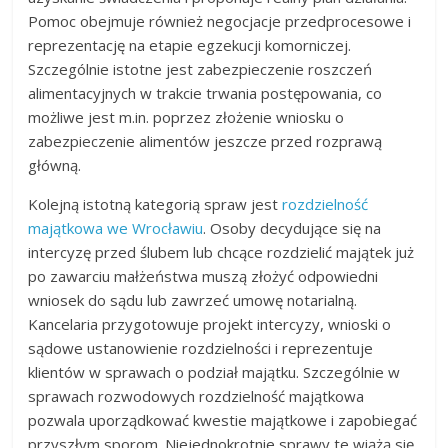
Pomoc obejmuje również negocjacje przedprocesowe i
reprezentację na etapie egzekucji komorniczej.
Szczególnie istotne jest zabezpieczenie roszczeń
alimentacyjnych w trakcie trwania postępowania, co
możliwe jest m.in. poprzez złożenie wniosku o
zabezpieczenie alimentów jeszcze przed rozprawą
główną.
Kolejną istotną kategorią spraw jest
rozdzielność
majątkowa we Wrocławiu
. Osoby decydujące się na
intercyzę przed ślubem lub chcące rozdzielić majątek już
po zawarciu małżeństwa muszą złożyć odpowiedni
wniosek do sądu lub zawrzeć umowę notarialną.
Kancelaria przygotowuje projekt intercyzy, wnioski o
sądowe ustanowienie rozdzielności i reprezentuje
klientów w sprawach o podział majątku. Szczególnie w
sprawach rozwodowych rozdzielność majątkowa
pozwala uporządkować kwestie majątkowe i zapobiegać
przyszłym sporom. Niejednokrotnie sprawy te wiążą się