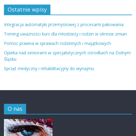
Ostatnie wpisy
Integracja automatyki przemysłowej z procesami pakowania
Trening uważności kurs dla młodzieży i rodzin w okresie zmian
Pomoc prawna w sprawach rodzinnych i majątkowych
Opieka nad seniorami w specjalistycznych ośrodkach na Dolnym
Śląsku
Sprzęt medyczny i rehabilitacyjny do wynajmu
O nas