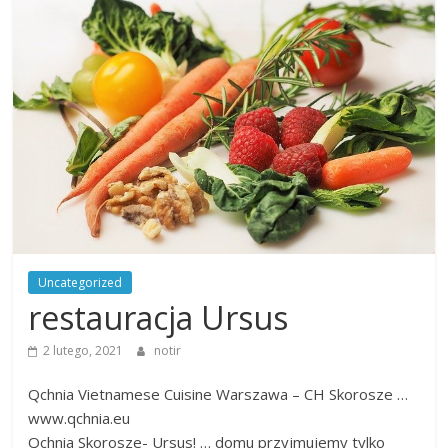
na
wiele
tematów
Uncategorized
restauracja Ursus
2 lutego, 2021
notir
Qchnia Vietnamese Cuisine Warszawa – CH Skorosze …
www.qchnia.eu
Qchnia Skorosze- Ursus! … domu przyjmujemy tylko