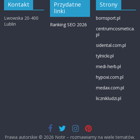
Kontakt
Przydatne
Strony
linki
Lwowska 20-400
bornsport.pl
Lublin
Ranking SEO 2026
centrumcosmetica.
pl
sidental.com.pl
tylnicki.pl
medi-herb.pl
hypoxi.com.pl
medax.com.pl
licznikludzi.pl
Prawa autorskie © 2026
Notir – rozmawiamy na wiele tematów
.