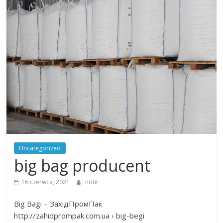
na
wiele
tematów
Uncategorized
big bag producent
16 czerwca, 2021
notir
Big Bagi – ЗахідПромПак
http://zahidprompak.com.ua › big-begi