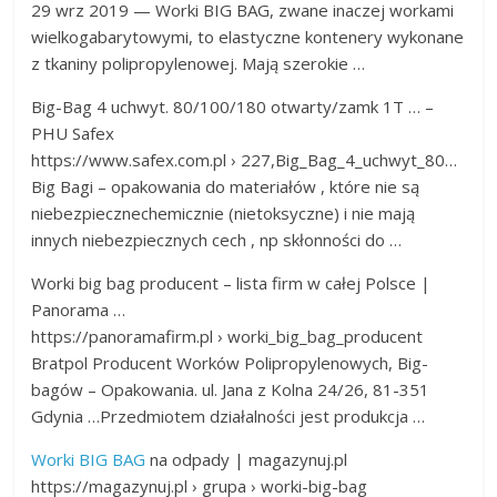
29 wrz 2019 — Worki BIG BAG, zwane inaczej workami
wielkogabarytowymi, to elastyczne kontenery wykonane
z tkaniny polipropylenowej. Mają szerokie …
Big-Bag 4 uchwyt. 80/100/180 otwarty/zamk 1T … –
PHU Safex
https://www.safex.com.pl › 227,Big_Bag_4_uchwyt_80…
Big Bagi – opakowania do materiałów , które nie są
niebezpiecznechemicznie (​nietoksyczne) i nie mają
innych niebezpiecznych cech , np skłonności do …
Worki big bag producent – lista firm w całej Polsce |
Panorama …
https://panoramafirm.pl › worki_big_bag_producent
Bratpol Producent Worków Polipropylenowych, Big-
bagów – Opakowania. ul. Jana z Kolna 24/26, 81-351
Gdynia …Przedmiotem działalności jest produkcja …
Worki BIG BAG
na odpady | magazynuj.pl
https://magazynuj.pl › grupa › worki-big-bag