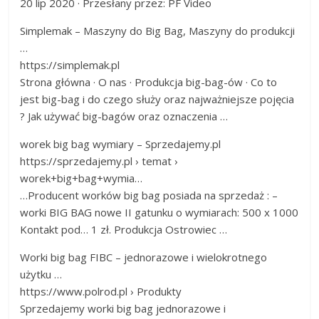
20 lip 2020 · Przesłany przez: PF Video
Simplemak – Maszyny do Big Bag, Maszyny do produkcji
…
https://simplemak.pl
Strona główna · O nas · Produkcja big-bag-ów · Co to
jest big-bag i do czego służy oraz najważniejsze pojęcia
? Jak używać big-bagów oraz oznaczenia …
worek big bag wymiary – Sprzedajemy.pl
https://sprzedajemy.pl › temat ›
worek+big+bag+wymia…
…Producent worków big bag posiada na sprzedaż : –
worki BIG BAG nowe II gatunku o wymiarach: 500 x 1000
Kontakt pod… 1 zł. Produkcja Ostrowiec …
Worki big bag FIBC – jednorazowe i wielokrotnego
użytku …
https://www.polrod.pl › Produkty
Sprzedajemy worki big bag jednorazowe i