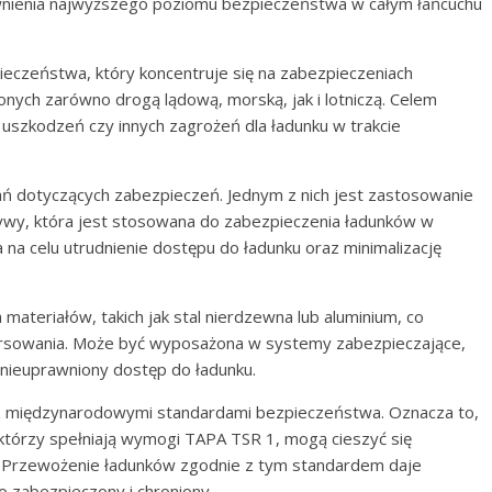
nienia najwyższego poziomu bezpieczeństwa w całym łańcuchu
czeństwa, który koncentruje się na zabezpieczeniach
ych zarówno drogą lądową, morską, jak i lotniczą. Celem
 uszkodzeń czy innych zagrożeń dla ładunku w trakcie
dotyczących zabezpieczeń. Jednym z nich jest zastosowanie
krywy, która jest stosowana do zabezpieczenia ładunków w
a celu utrudnienie dostępu do ładunku oraz minimalizację
ateriałów, takich jak stal nierdzewna lub aluminium, co
forsowania. Może być wyposażona w systemy zabezpieczające,
ą nieuprawniony dostęp do ładunku.
 z międzynarodowymi standardami bezpieczeństwa. Oznacza to,
 którzy spełniają wymogi TAPA TSR 1, mogą cieszyć się
e. Przewożenie ładunków zgodnie z tym standardem daje
o zabezpieczony i chroniony.