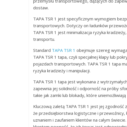
przemysłu transportowego, dążących do zapew
dostaw.
TAPA TSR 1 jest specyficznym wymogiem bezpie
transportowych. Dotyczy on ładunków przewożon
TAPA TSR 1 jest minimalizacja ryzyka kradzieży,
transportu.
Standard
TAPA TSR 1
obejmuje szereg wymagań 
TAPA TSR 1 tapa, czyli specjalnej klapy lub po
pojazdach transportowych. TAPA TSR 1 tapa ma n
ryzyka kradzieży i manipulacji.
TAPA TSR 1 tapa jest wykonana z wytrzymałych m
zapewnia jej solidność i odporność na próby s
takie jak zamki lub blokady, które uniemożliwiaj
Kluczową zaletą TAPA TSR 1 jest jej zgodność
że przedsiębiorstwa logistyczne i przewoźnicy,
uznaniem i zaufaniem klientów na całym świeci
klientom pewność, że ich towar jest odpowiedni