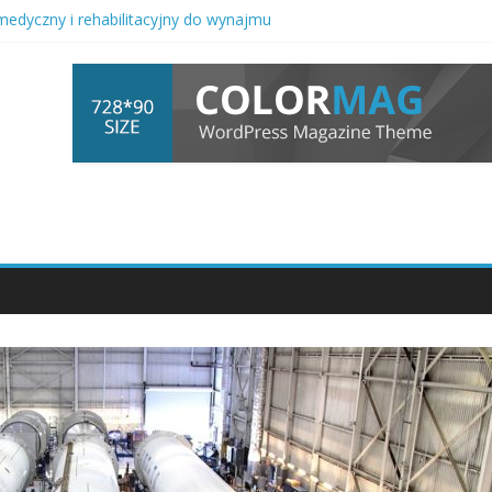
medyczny i rehabilitacyjny do wynajmu
cja automatyki przemysłowej z procesami pakowania
 uważności kurs dla młodzieży i rodzin w okresie zmian
prawna w sprawach rodzinnych i majątkowych
nad seniorami w specjalistycznych ośrodkach na Dolnym Śląsku