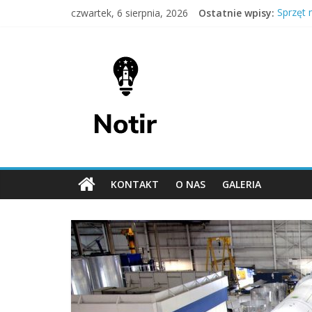
Skip
czwartek, 6 sierpnia, 2026
Ostatnie wpisy:
Sprzęt 
to
Integra
content
Notir
Trening
Pomoc 
Opieka 
–
rozmawiamy
na
KONTAKT
O NAS
GALERIA
wiele
tematów