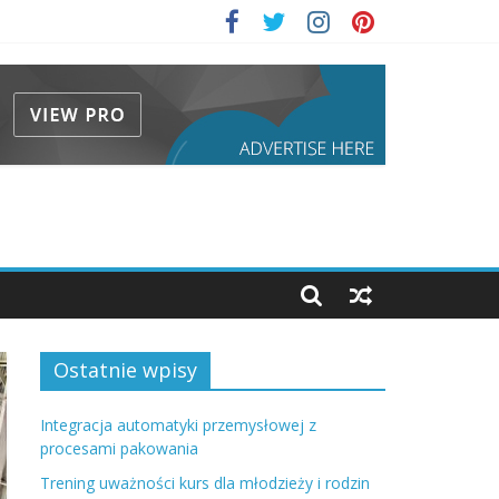
Ostatnie wpisy
Integracja automatyki przemysłowej z
procesami pakowania
Trening uważności kurs dla młodzieży i rodzin