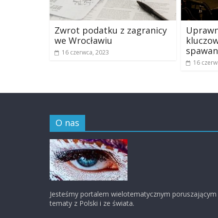
Zwrot podatku z zagranicy
Uprawni
we Wrocławiu
kluczow
spawan
16 czerwca, 2023
16 czerw
O nas
Jesteśmy portalem wielotematycznym poruszającym
tematy z Polski i ze świata.