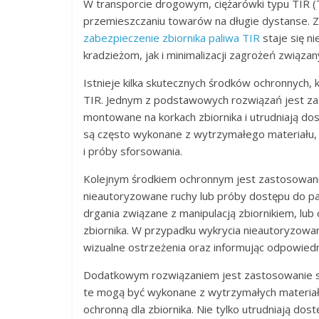
W transporcie drogowym, ciężarówki typu TIR (T
przemieszczaniu towarów na długie dystanse. Z
zabezpieczenie zbiornika paliwa TIR
staje się n
kradzieżom, jak i minimalizacji zagrożeń związ
Istnieje kilka skutecznych środków ochronnych,
TIR. Jednym z podstawowych rozwiązań jest zas
montowane na korkach zbiornika i utrudniają do
są często wykonane z wytrzymałego materiału, t
i próby sforsowania.
Kolejnym środkiem ochronnym jest zastosowani
nieautoryzowane ruchy lub próby dostępu do pali
drgania związane z manipulacją zbiornikiem, lub
zbiornika. W przypadku wykrycia nieautoryzowa
wizualne ostrzeżenia oraz informując odpowiedni
Dodatkowym rozwiązaniem jest zastosowanie sp
te mogą być wykonane z wytrzymałych materiałów
ochronną dla zbiornika. Nie tylko utrudniają dos