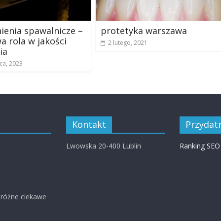
enia spawalnicze –
protetyka warszawa
a rola w jakości
2 lutego, 2021
ia
ca, 2023
Kontakt
Przydatn
Lwowska 20-400 Lublin
Ranking SEO
 różne ciekawe