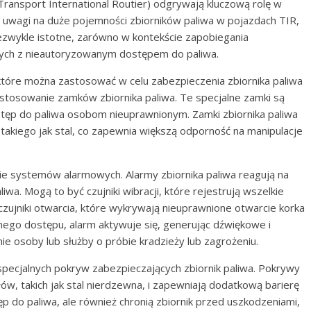
ransport International Routier) odgrywają kluczową rolę w
 uwagi na duże pojemności zbiorników paliwa w pojazdach TIR,
iezwykle istotne, zarówno w kontekście zapobiegania
anych z nieautoryzowanym dostępem do paliwa.
 które można zastosować w celu zabezpieczenia zbiornika paliwa
tosowanie zamków zbiornika paliwa. Te specjalne zamki są
stęp do paliwa osobom nieuprawnionym. Zamki zbiornika paliwa
akiego jak stal, co zapewnia większą odporność na manipulacje
e systemów alarmowych. Alarmy zbiornika paliwa reagują na
wa. Mogą to być czujniki wibracji, które rejestrują wszelkie
 czujniki otwarcia, które wykrywają nieuprawnione otwarcie korka
nego dostępu, alarm aktywuje się, generując dźwiękowe i
e osoby lub służby o próbie kradzieży lub zagrożeniu.
ecjalnych pokryw zabezpieczających zbiornik paliwa. Pokrywy
, takich jak stal nierdzewna, i zapewniają dodatkową barierę
tęp do paliwa, ale również chronią zbiornik przed uszkodzeniami,