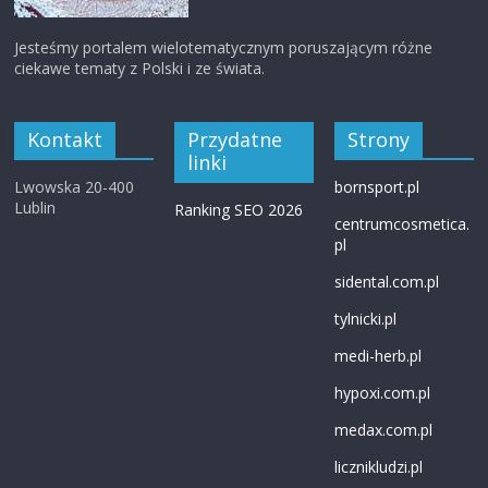
Jesteśmy portalem wielotematycznym poruszającym różne
ciekawe tematy z Polski i ze świata.
Kontakt
Przydatne
Strony
linki
Lwowska 20-400
bornsport.pl
Lublin
Ranking SEO 2026
centrumcosmetica.
pl
sidental.com.pl
tylnicki.pl
medi-herb.pl
hypoxi.com.pl
medax.com.pl
licznikludzi.pl