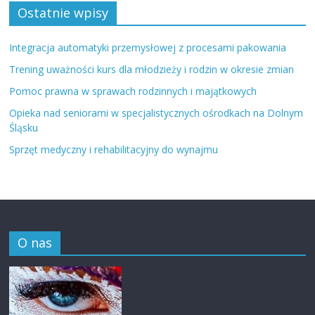
Ostatnie wpisy
Integracja automatyki przemysłowej z procesami pakowania
Trening uważności kurs dla młodzieży i rodzin w okresie zmian
Pomoc prawna w sprawach rodzinnych i majątkowych
Opieka nad seniorami w specjalistycznych ośrodkach na Dolnym
Śląsku
Sprzęt medyczny i rehabilitacyjny do wynajmu
O nas