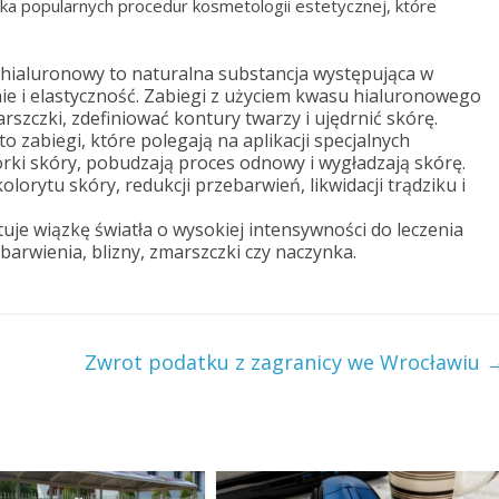
lka popularnych procedur kosmetologii estetycznej, które
hialuronowy to naturalna substancja występująca w
nie i elastyczność. Zabiegi z użyciem kwasu hialuronowego
szczki, zdefiniować kontury twarzy i ujędrnić skórę.
o zabiegi, które polegają na aplikacji specjalnych
rki skóry, pobudzają proces odnowy i wygładzają skórę.
rytu skóry, redukcji przebarwień, likwidacji trądziku i
uje wiązkę światła o wysokiej intensywności do leczenia
barwienia, blizny, zmarszczki czy naczynka.
Zwrot podatku z zagranicy we Wrocławiu