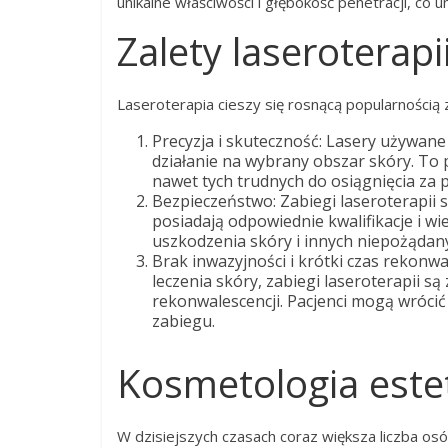
unikalne właściwości i głębokość penetracji, co 
Zalety laseroterap
Laseroterapia cieszy się rosnącą popularnością ze
Precyzja i skuteczność: Lasery używane
działanie na wybrany obszar skóry. To
nawet tych trudnych do osiągnięcia za
Bezpieczeństwo: Zabiegi laseroterapii
posiadają odpowiednie kwalifikacje i wi
uszkodzenia skóry i innych niepożądan
Brak inwazyjności i krótki czas rekonw
leczenia skóry, zabiegi laseroterapii s
rekonwalescencji. Pacjenci mogą wróci
zabiegu.
Kosmetologia est
W dzisiejszych czasach coraz większa liczba o