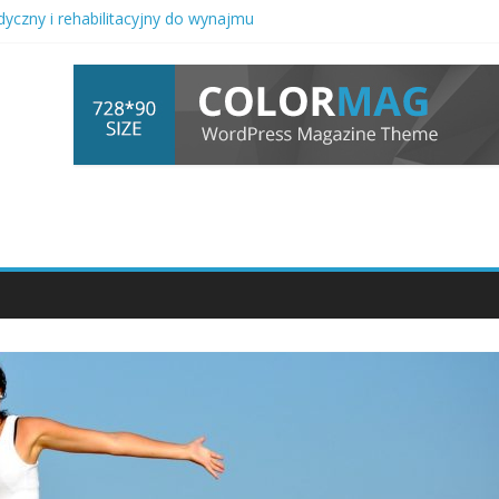
yczny i rehabilitacyjny do wynajmu
a automatyki przemysłowej z procesami pakowania
ażności kurs dla młodzieży i rodzin w okresie zmian
wna w sprawach rodzinnych i majątkowych
d seniorami w specjalistycznych ośrodkach na Dolnym Śląsku