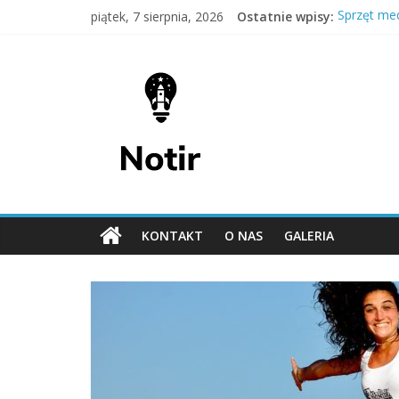
Skip
piątek, 7 sierpnia, 2026
Ostatnie wpisy:
Sprzęt med
to
Integracj
content
Notir
Trening uw
Pomoc pra
Opieka na
–
rozmawiamy
na
KONTAKT
O NAS
GALERIA
wiele
tematów