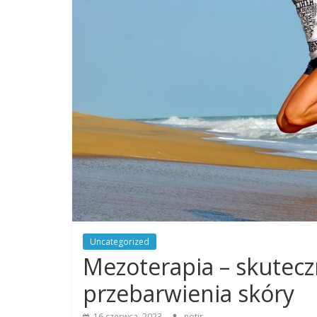
Uncategorized
Mezoterapia – skutecz
przebarwienia skóry
16 czerwca, 2023
notir