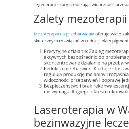
regeneracji skóry i redukując widoczność przeb
Zalety mezoterapii
Mezoterapia na przebarwienia
oferuje wiele za
skutecznych rozwiązań w redukcji plam pigmenta
Precyzyjne działanie: Zabieg mezoterap
aktywnych bezpośrednio do problematy
skoncentrowane działanie na przebarwie
Redukcja przebarwień: Koktajle stosowa
regulują produkcję melaniny i rozjaśni
widoczności przebarwień i poprawę jedn
Bezpieczeństwo i brak rekonwalescencj
nie wymaga długiego okresu rekonwales
Laseroterapia w Wa
bezinwazyjne lecze