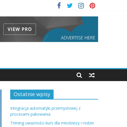
Ostatnie wpisy
Integracja automatyki przemysłowej z
procesami pakowania
Trening uważności kurs dla młodzieży i rodzin