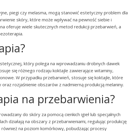
yjne, piegi czy melasma, mogą stanowić estetyczny problem dla
wienie skóry, które może wpływać na pewność siebie i
a oferuje wiele skutecznych metod redukcji przebarwień, a
mezoterapia.
apia?
stetycznej, który polega na wprowadzaniu drobnych dawek
osuje się różnego rodzaju koktajle zawierające witaminy,
onowe. W przypadku przebarwień, stosuje się koktajle, które
ry oraz rozjaśnienie obszarów z nadmierną produkcją melaniny.
apia na przebarwienia?
owadzany do skóry za pomocą cienkich igieł lub specjalnych
ach działają na obszary z przebarwieniami, regulując produkcję
ała również na poziom komórkowy, pobudzając procesy