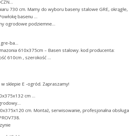
ROCZN…
aru 730 cm. Mamy do wyboru baseny stalowe GRE, okrągłe,
 Powłokę basenu …
aseny ogrodowe podziemne…
› gre-ba…
mazonia 610x375cm – Basen stalowy. kod producenta:
ć 610cm , szerokość …
w sklepie E -ogród. Zapraszamy!
30x375x132 cm …
ogrodowy…
x375x120 cm. Montaż, serwisowanie, profesjonalna obsługa
TPROV738.
azynie