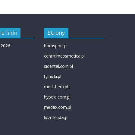
e linki
Strony
 2026
bornsport.pl
centrumcosmetica.pl
sidental.com.pl
tylnicki.pl
medi-herb.pl
hypoxi.com.pl
medax.com.pl
licznikludzi.pl