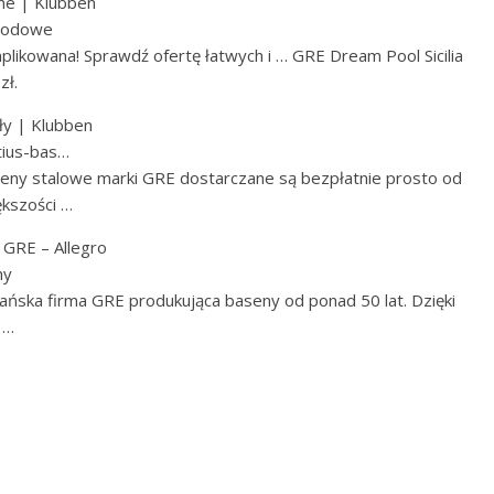
ne | Klubben
grodowe
ikowana! Sprawdź ofertę łatwych i … GRE Dream Pool Sicilia
zł.
ły | Klubben
tius-bas…
eny stalowe marki GRE dostarczane są bezpłatnie prosto od
kszości …
 GRE – Allegro
ny
ńska firma GRE produkująca baseny od ponad 50 lat. Dzięki
 …