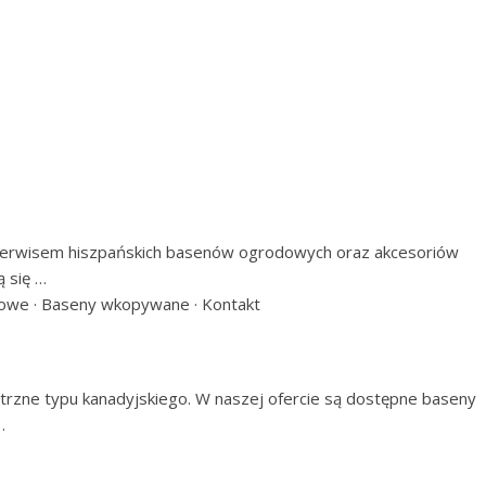
 i serwisem hiszpańskich basenów ogrodowych oraz akcesoriów
 się …
owe · ‎Baseny wkopywane · ‎Kontakt
rzne typu kanadyjskiego. W naszej ofercie są dostępne baseny
…