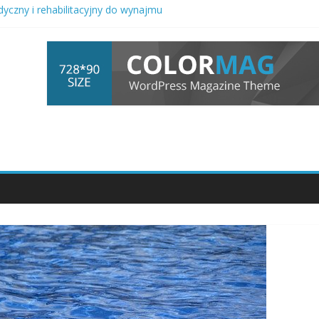
yczny i rehabilitacyjny do wynajmu
a automatyki przemysłowej z procesami pakowania
ażności kurs dla młodzieży i rodzin w okresie zmian
wna w sprawach rodzinnych i majątkowych
d seniorami w specjalistycznych ośrodkach na Dolnym Śląsku