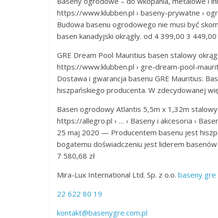
Baseny ogrodowe – do wkopania, metalowe i in
https://www.klubben.pl › baseny-prywatne › o
Budowa basenu ogrodowego nie musi być skompl
basen kanadyjski okrągły. od 4 399,00 3 449,00 
GRE Dream Pool Mauritius basen stalowy okrąg
https://www.klubben.pl › gre-dream-pool-mauri
Dostawa i gwarancja basenu GRE Mauritius: Bas
hiszpańskiego producenta. W zdecydowanej wię
Basen ogrodowy Atlantis 5,5m x 1,32m stalowy
https://allegro.pl › … › Baseny i akcesoria › Base
25 maj 2020 — Producentem basenu jest hiszpa
bogatemu doświadczeniu jest liderem basenów
7 580,68 zł
Mira-Lux International Ltd. Sp. z o.o.
baseny gre
22 622 80 19
kontakt@basenygre.com.pl