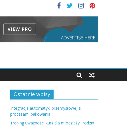
Ostatnie wpisy
Integracja automatyki przemysłowej z
procesami pakowania
Trening uważności kurs dla młodzieży i rodzin