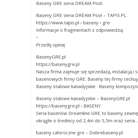
Baseny GRE seria DREAM Pool.
Baseny GRE seria DREAM Pool – TAPIS.PL
https://www.tapis.pl › baseny › gre
Informacje o fragmentach z odpowiedzią
•
Prześlij opinię
BasenyGRE.pl
https://basenygre.pl
Nasza firma zajmuje się sprzedażą, instalacją
basenowych firmy GRE. Baseny tej firmy cechują
‎Baseny stalowe kanadyjskie · ‎Baseny kompozyt
Baseny stalowe kanadyjskie – BasenyGRE.pl
https://basenygre.pl › BASENY
Seria basenów Dreamline GRE to baseny zewnęt
okrągłe o średnicy od 2,4m do 5,5m oraz seria 
baseny całoroczne gre – Dobrebaseny.pl