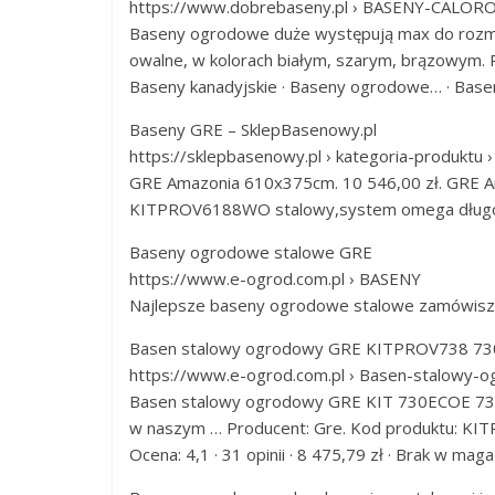
https://www.dobrebaseny.pl › BASENY-CALO
Baseny ogrodowe duże występują max do rozmi
owalne, w kolorach białym, szarym, brązowym.
‎Baseny kanadyjskie · ‎Baseny ogrodowe… · ‎B
Baseny GRE – SklepBasenowy.pl
https://sklepbasenowy.pl › kategoria-produktu 
GRE Amazonia 610x375cm. 10 546,00 zł. GRE A
KITPROV6188WO stalowy,system omega długoś
Baseny ogrodowe stalowe GRE
https://www.e-ogrod.com.pl › BASENY
Najlepsze baseny ogrodowe stalowe zamówisz 
Basen stalowy ogrodowy GRE KITPROV738 7
https://www.e-ogrod.com.pl › Basen-stalowy-
Basen stalowy ogrodowy GRE KIT 730ECOE 730
w naszym … Producent: Gre. Kod produktu: KI
Ocena: 4,1 · ‎31 opinii · ‎8 475,79 zł · ‎Brak w mag